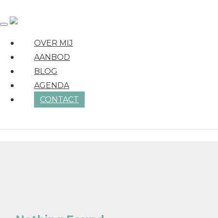
OVER MIJ
AANBOD
BLOG
Category Type:
Ontdek de 9 
AGENDA
CONTACT