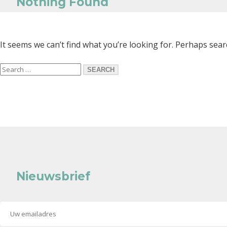
Nothing Found
It seems we can’t find what you’re looking for. Perhaps sear
Search
SEARCH
for:
Nieuwsbrief